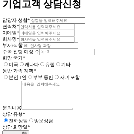
기업고객 상담신청
담당자 성함
*
연락처
*
이메일
*
회사명
*
부서/직함
수속 진행 예정 수
희망 국가
*
미국
캐나다
유럽
기타
동반 가족 계획
*
본인 1인
부부 동반
자녀 포함
문의내용
상담 유형
*
전화상담
방문상담
상담 희망일
*