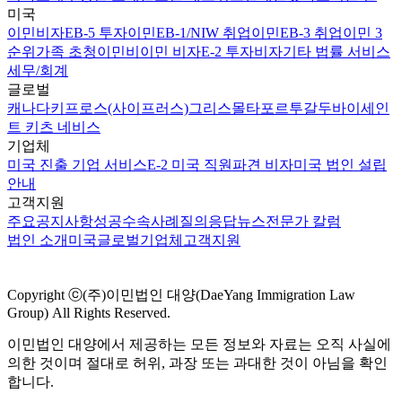
미국
이민비자
EB-5 투자이민
EB-1/NIW 취업이민
EB-3 취업이민 3
순위
가족 초청이민
비이민 비자
E-2 투자비자
기타 법률 서비스
세무/회계
글로벌
캐나다
키프로스(사이프러스)
그리스
몰타
포르투갈
두바이
세인
트 키츠 네비스
기업체
미국 진출 기업 서비스
E-2 미국 직원파견 비자
미국 법인 설립
안내
고객지원
주요공지사항
성공수속사례
질의응답
뉴스
전문가 칼럼
법인 소개
미국
글로벌
기업체
고객지원
Copyright ⓒ(주)이민법인 대양(DaeYang Immigration Law
Group) All Rights Reserved.
이민법인 대양에서 제공하는 모든 정보와 자료는 오직 사실에
의한 것이며 절대로 허위, 과장 또는 과대한 것이 아님을 확인
합니다.