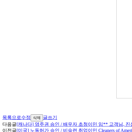
목록으로
수정
글쓰기
삭제
다음글
[캐나다] 영주권 승인 / 배우자 초청이민 임** 고객님,
이전글
[미국] 노동허가 승인 / 비숙련 취업이민 Cleaners of Am