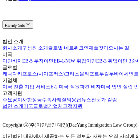
Family Site
법인 소개
회사소개
구성원 소개
글로벌 네트워크
인재풀
찾아오시는 길
미국
이민비자
EB-5 투자이민
EB-1/NIW 취업이민
EB-3 취업이민 3순
글로벌
캐나다
키프로스(사이프러스)
그리스
몰타
포르투갈
두바이
세인트
기업체
미국 진출 기업 서비스
E-2 미국 직원파견 비자
미국 법인 설립 
고객지원
주요공지사항
성공수속사례
질의응답
뉴스
전문가 칼럼
법인 소개
미국
글로벌
기업체
고객지원
Copyright ⓒ(주)이민법인 대양(DaeYang Immigration Law Group) Al
이민법인 대양에서 제공하는 모든 정보와 자료는 오직 사실에 의