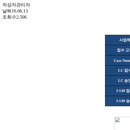
작성자
관리자
날짜
16.06.13
조회수
2,506
사업
접수 고
Case Num
LC
접
LC
승
I-140
접
I-140
승