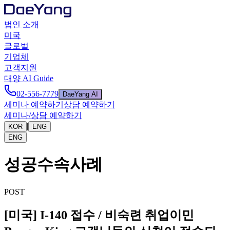
법인 소개
미국
글로벌
기업체
고객지원
대양 AI Guide
02-556-7779
DaeYang AI
세미나 예약하기
상담 예약하기
세미나/상담 예약하기
|
KOR
ENG
ENG
성공수속사례
POST
[미국] I-140 접수 / 비숙련 취업이민