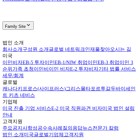
Family Site
법인 소개
회사소개
구성원 소개
글로벌 네트워크
인재풀
찾아오시는 길
미국
이민비자
EB-5 투자이민
EB-1/NIW 취업이민
EB-3 취업이민 3
순위
가족 초청이민
비이민 비자
E-2 투자비자
기타 법률 서비스
세무/회계
글로벌
캐나다
키프로스(사이프러스)
그리스
몰타
포르투갈
두바이
세인
트 키츠 네비스
기업체
미국 진출 기업 서비스
E-2 미국 직원파견 비자
미국 법인 설립
안내
고객지원
주요공지사항
성공수속사례
질의응답
뉴스
전문가 칼럼
법인 소개
미국
글로벌
기업체
고객지원