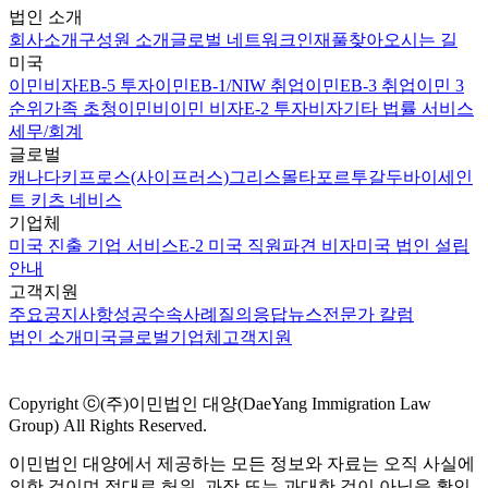
법인 소개
회사소개
구성원 소개
글로벌 네트워크
인재풀
찾아오시는 길
미국
이민비자
EB-5 투자이민
EB-1/NIW 취업이민
EB-3 취업이민 3
순위
가족 초청이민
비이민 비자
E-2 투자비자
기타 법률 서비스
세무/회계
글로벌
캐나다
키프로스(사이프러스)
그리스
몰타
포르투갈
두바이
세인
트 키츠 네비스
기업체
미국 진출 기업 서비스
E-2 미국 직원파견 비자
미국 법인 설립
안내
고객지원
주요공지사항
성공수속사례
질의응답
뉴스
전문가 칼럼
법인 소개
미국
글로벌
기업체
고객지원
Copyright ⓒ(주)이민법인 대양(DaeYang Immigration Law
Group) All Rights Reserved.
이민법인 대양에서 제공하는 모든 정보와 자료는 오직 사실에
의한 것이며 절대로 허위, 과장 또는 과대한 것이 아님을 확인