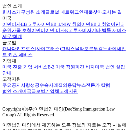
법인 소개
회사소개
구성원 소개
글로벌 네트워크
인재풀
찾아오시는 길
미국
이민비자
EB-5 투자이민
EB-1/NIW 취업이민
EB-3 취업이민 3
순위
가족 초청이민
비이민 비자
E-2 투자비자
기타 법률 서비스
세무/회계
글로벌
캐나다
키프로스(사이프러스)
그리스
몰타
포르투갈
두바이
세인
트 키츠 네비스
기업체
미국 진출 기업 서비스
E-2 미국 직원파견 비자
미국 법인 설립
안내
고객지원
주요공지사항
성공수속사례
질의응답
뉴스
전문가 칼럼
법인 소개
미국
글로벌
기업체
고객지원
Copyright ⓒ(주)이민법인 대양(DaeYang Immigration Law
Group) All Rights Reserved.
이민법인 대양에서 제공하는 모든 정보와 자료는 오직 사실에