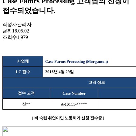
Case Famrs Processing 고객님의 신청이
접수되었습니다.
작성자
관리자
날짜
16.05.02
조회수
1,979
사업체
Case Farms Processing (Morganton)
LC
접수
2016
년
4
월
29
일
고객 정보
접수 고객
Case Number
신
**
A-16111-*****
[
비
숙련 취업이민 노동허가 신청 접수증
]