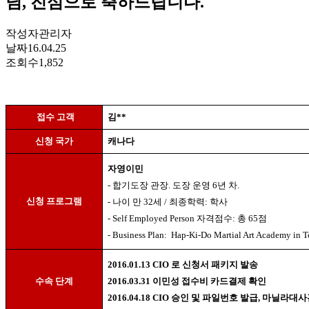
님, 진심으로 축하드립니다.
작성자
관리자
날짜
16.04.25
조회수
1,852
접수 고객
김
**
신청 국가
캐나다
자영이민
-
합기도장 관장
.
도장 운영
6
년 차
.
신청 프로그램
-
나이 만
32
세
/
최종학력
:
학사
- Self Employed Person
자격점수
:
총
65
점
- Business Plan:
Hap-Ki-Do Martial Art Academy in T
2016.01.13 CIO
로 신청서 패키지 발송
수속 단계
2016.03.31
이민성 접수비 카드결제 확인
2016.04.18 CIO
승인 및 파일번호 발급
,
마닐라대사관