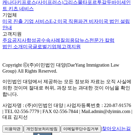
캐나다
키프로스(사이프러스)
그리스
몰타
포르투갈
두바이
세인
트 키츠 네비스
기업체
미국 진출 기업 서비스
E-2 미국 직원파견 비자
미국 법인 설립
안내
고객지원
주요공지사항
성공수속사례
질의응답
뉴스
전문가 칼럼
법인 소개
미국
글로벌
기업체
고객지원
Copyright ⓒ(주)이민법인 대양(DaeYang Immigration Law
Group) All Rights Reserved.
이민법인 대양에서 제공하는 모든 정보와 자료는 오직 사실에
의한 것이며 절대로 허위, 과장 또는 과대한 것이 아님을 확인
합니다.
사업자명 : (주)이민법인 대양 | 사업자등록번호 : 220-87-91576
| TEL 02-556-7779 | FAX 02-556-7844 | Mail.admin@dyimin.com |
대표 김지선
|
|
|
찾아오시는길
이용약관
개인정보처리방침
이메일무단수집거부