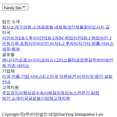
Family Site
법인 소개
회사소개
구성원 소개
글로벌 네트워크
인재풀
찾아오시는 길
미국
이민비자
EB-5 투자이민
EB-1/NIW 취업이민
EB-3 취업이민 3
순위
가족 초청이민
비이민 비자
E-2 투자비자
기타 법률 서비스
세무/회계
글로벌
캐나다
키프로스(사이프러스)
그리스
몰타
포르투갈
두바이
세인
트 키츠 네비스
기업체
미국 진출 기업 서비스
E-2 미국 직원파견 비자
미국 법인 설립
안내
고객지원
주요공지사항
성공수속사례
질의응답
뉴스
전문가 칼럼
법인 소개
미국
글로벌
기업체
고객지원
Copyright ⓒ(주)이민법인 대양(DaeYang Immigration Law