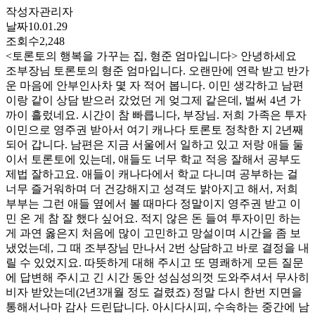
작성자
관리자
날짜
10.01.29
조회수
2,248
<토론토의 행복을 가꾸는 집, 형준 엄마입니다> 안녕하세요
조부장님 토론토의 형준 엄마입니다. 오랜만에 연락 받고 반가
운 마음에 안부인사차 몇 자 적어 봅니다. 이민 생각하고 남편
이랑 같이 상담 받으러 갔었던 게 엊그제 같은데, 벌써 4년 가
까이 흘렀네요. 시간이 참 빠릅니다, 부장님. 저희 가족은 투자
이민으로 영주권 받아서 여기 캐나다 토론토 정착한 지 2년째
되어 갑니다. 남편은 지금 서울에서 일하고 있고 저랑 애들 둘
이서 토론토에 있는데, 애들도 너무 학교 적응 잘해서 공부도
제법 잘하고요. 애들이 캐나다에서 학교 다니며 공부하는 걸
너무 즐거워하며 더 건강해지고 성격도 밝아지고 해서, 저희
부부는 그런 애들 옆에서 볼 때마다 정말이지 영주권 받고 이
민 온 게 참 잘 했다 싶어요. 적지 않은 돈 들여 투자이민 하는
게 과연 옳은지 처음에 많이 고민하고 망설이며 시간을 좀 보
냈었는데, 그 때 조부장님 만나서 2번 상담하고 바로 결정을 내
릴 수 있었지요. 따뜻하게 대해 주시고 또 명쾌하게 모든 질문
에 답변해 주시고 긴 시간 동안 성심성의껏 도와주셔서 무사히
비자 받았는데(2년3개월 정도 걸렸죠) 정말 다시 한번 지면을
통해서나마 감사 드린답니다. 아시다시피, 수속하는 중간에 남