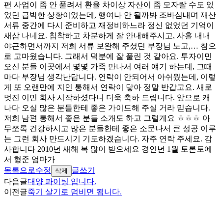
편 사업이 좀 안 풀려서 환율 차이상 자산이 좀 모자랄 수도 있
었던 급박한 상황이었는데, 행여나 안 될까봐 조바심내며 재산
서류 중간에 다시 준비하고 재정비하느라 정신 없었던 기억이
새삼 나네요. 침착하고 차분하게 잘 안내해주시고, 사흘 내내
야근하면서까지 저희 서류 보완해 주셨던 부장님 노고,… 참으
로 고마웠습니다. 그래서 덕분에 잘 풀린 것 같아요. 투자이민
오신 분들 이곳에서 몇몇 가족 만나서 여러 얘기 하는데, 그때
마다 부장님 생각난답니다. 연락이 안되어서 아쉬웠는데, 이렇
게 또 오랜만에 지인 통해서 연락이 닿아 정말 반갑고요. 새로
멋진 이민 회사 시작하셨다니 더욱 축하 드립니다. 앞으로 캐
나다 오실 많은 분들한테 좋은 가이드해 주실 거라 믿습니다.
저희 남편 통해서 좋은 분들 소개도 하고 그럴게요 ㅎㅎㅎ 아
무쪼록 건강하시고 많은 분들한테 좋은 소문나서 큰 성공 이루
는 그런 회사 만드시기 기도하겠습니다. 자주 연락 주세요. 감
사합니다 2010년 새해 복 많이 받으세요 경인년 1월 토론토에
서 형준 엄마가
목록으로
수정
글쓰기
삭제
다음글
대양 파이팅 입니다.
이전글
죽기 살기로 덤비면 됩니다.