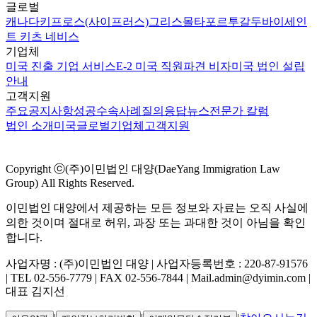
글로벌
캐나다
키프로스(사이프러스)
그리스
몰타
포르투갈
두바이
세인
트 키츠 네비스
기업체
미국 진출 기업 서비스
E-2 미국 직원파견 비자
미국 법인 설립
안내
고객지원
주요공지사항
성공수속사례
질의응답
뉴스
전문가 칼럼
법인 소개
미국
글로벌
기업체
고객지원
Copyright ⓒ(주)이민법인 대양(DaeYang Immigration Law
Group) All Rights Reserved.
이민법인 대양에서 제공하는 모든 정보와 자료는 오직 사실에
의한 것이며 절대로 허위, 과장 또는 과대한 것이 아님을 확인
합니다.
사업자명 : (주)이민법인 대양 | 사업자등록번호 : 220-87-91576
| TEL 02-556-7779 | FAX 02-556-7844 | Mail.admin@dyimin.com |
대표 김지선