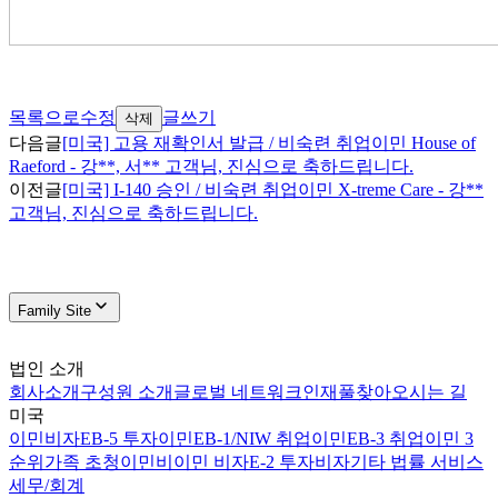
목록으로
수정
글쓰기
삭제
다음글
[미국] 고용 재확인서 발급 / 비숙련 취업이민 House of
Raeford - 강**, 서** 고객님, 진심으로 축하드립니다.
이전글
[미국] I-140 승인 / 비숙련 취업이민 X-treme Care - 강**
고객님, 진심으로 축하드립니다.
Family Site
법인 소개
회사소개
구성원 소개
글로벌 네트워크
인재풀
찾아오시는 길
미국
이민비자
EB-5 투자이민
EB-1/NIW 취업이민
EB-3 취업이민 3
순위
가족 초청이민
비이민 비자
E-2 투자비자
기타 법률 서비스
세무/회계