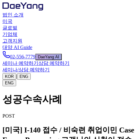
법인 소개
미국
글로벌
기업체
고객지원
대양 AI Guide
02-556-7779
DaeYang AI
세미나 예약하기
상담 예약하기
세미나/상담 예약하기
|
KOR
ENG
ENG
성공수속사례
POST
[미국] I-140 접수 / 비숙련 취업이민 Case