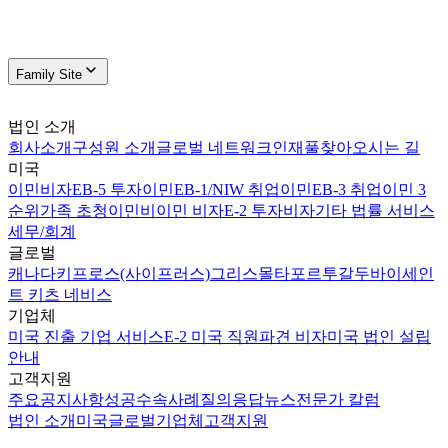
Family Site
법인 소개
회사소개
구성원 소개
글로벌 네트워크
인재풀
찾아오시는 길
미국
이민비자
EB-5 투자이민
EB-1/NIW 취업이민
EB-3 취업이민 3
순위
가족 초청이민
비이민 비자
E-2 투자비자
기타 법률 서비스
세무/회계
글로벌
캐나다
키프로스(사이프러스)
그리스
몰타
포르투갈
두바이
세인
트 키츠 네비스
기업체
미국 진출 기업 서비스
E-2 미국 직원파견 비자
미국 법인 설립
안내
고객지원
주요공지사항
성공수속사례
질의응답
뉴스
전문가 칼럼
법인 소개
미국
글로벌
기업체
고객지원