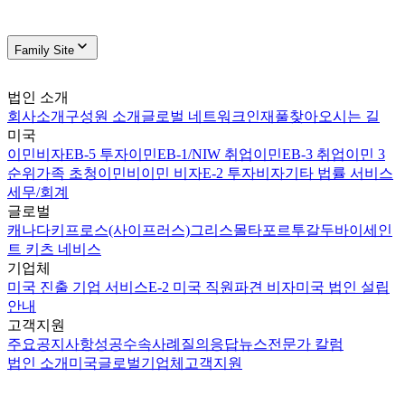
Family Site
법인 소개
회사소개
구성원 소개
글로벌 네트워크
인재풀
찾아오시는 길
미국
이민비자
EB-5 투자이민
EB-1/NIW 취업이민
EB-3 취업이민 3
순위
가족 초청이민
비이민 비자
E-2 투자비자
기타 법률 서비스
세무/회계
글로벌
캐나다
키프로스(사이프러스)
그리스
몰타
포르투갈
두바이
세인
트 키츠 네비스
기업체
미국 진출 기업 서비스
E-2 미국 직원파견 비자
미국 법인 설립
안내
고객지원
주요공지사항
성공수속사례
질의응답
뉴스
전문가 칼럼
법인 소개
미국
글로벌
기업체
고객지원