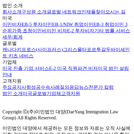
법인 소개
회사소개
구성원 소개
글로벌 네트워크
인재풀
찾아오시는 길
미국
이민비자
EB-5 투자이민
EB-1/NIW 취업이민
EB-3 취업이민 3
순위
가족 초청이민
비이민 비자
E-2 투자비자
기타 법률 서비스
세무/회계
글로벌
캐나다
키프로스(사이프러스)
그리스
몰타
포르투갈
두바이
세인
트 키츠 네비스
기업체
미국 진출 기업 서비스
E-2 미국 직원파견 비자
미국 법인 설립
안내
고객지원
주요공지사항
성공수속사례
질의응답
뉴스
전문가 칼럼
법인 소개
미국
글로벌
기업체
고객지원
Copyright ⓒ(주)이민법인 대양(DaeYang Immigration Law
Group) All Rights Reserved.
이민법인 대양에서 제공하는 모든 정보와 자료는 오직 사실에