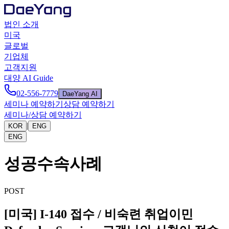
법인 소개
미국
글로벌
기업체
고객지원
대양 AI Guide
02-556-7779
DaeYang AI
세미나 예약하기
상담 예약하기
세미나/상담 예약하기
|
KOR
ENG
ENG
성공수속사례
POST
[미국] I-140 접수 / 비숙련 취업이민