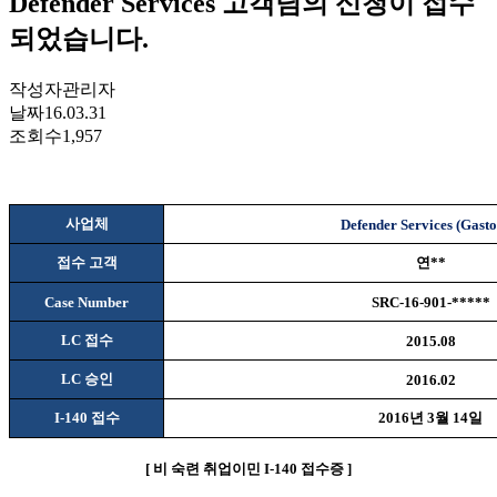
Defender Services 고객님의 신청이 접수
되었습니다.
작성자
관리자
날짜
16.03.31
조회수
1,957
사업체
Defender Services (Gasto
접수 고객
연
**
Case Number
SRC-16-901-*****
LC
접수
2015.08
LC
승인
2016.02
I-140
접수
2016
년
3
월
14
일
[
비
숙련 취업이민
I-140
접수증
]