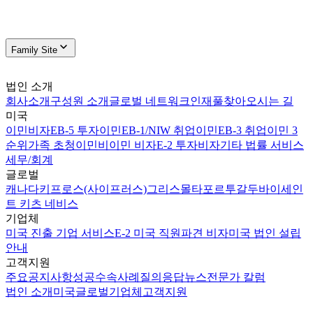
Family Site
법인 소개
회사소개
구성원 소개
글로벌 네트워크
인재풀
찾아오시는 길
미국
이민비자
EB-5 투자이민
EB-1/NIW 취업이민
EB-3 취업이민 3
순위
가족 초청이민
비이민 비자
E-2 투자비자
기타 법률 서비스
세무/회계
글로벌
캐나다
키프로스(사이프러스)
그리스
몰타
포르투갈
두바이
세인
트 키츠 네비스
기업체
미국 진출 기업 서비스
E-2 미국 직원파견 비자
미국 법인 설립
안내
고객지원
주요공지사항
성공수속사례
질의응답
뉴스
전문가 칼럼
법인 소개
미국
글로벌
기업체
고객지원