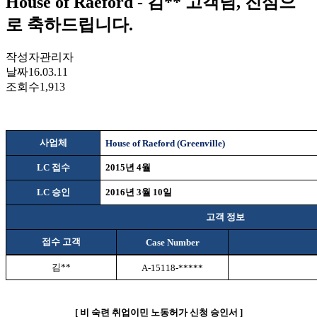
House of Raeford - 김** 고객님, 진심으
로 축하드립니다.
작성자
관리자
날짜
16.03.11
조회수
1,913
사업체
House of Raeford (Greenville)
LC
접수
2015
년
4
월
LC
승인
2016
년
3
월
10
일
고객 정보
접수 고객
Case Number
김
**
A-15118-*****
[
비
숙련 취업이민 노동허가 신청 승인서
]