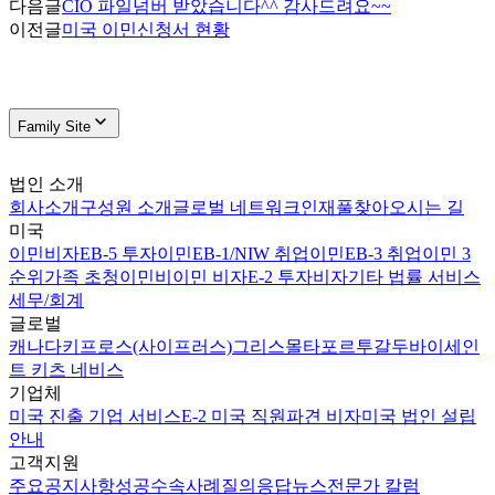
다음글
CIO 파일넘버 받았습니다^^ 감사드려요~~
이전글
미국 이민신청서 현황
Family Site
법인 소개
회사소개
구성원 소개
글로벌 네트워크
인재풀
찾아오시는 길
미국
이민비자
EB-5 투자이민
EB-1/NIW 취업이민
EB-3 취업이민 3
순위
가족 초청이민
비이민 비자
E-2 투자비자
기타 법률 서비스
세무/회계
글로벌
캐나다
키프로스(사이프러스)
그리스
몰타
포르투갈
두바이
세인
트 키츠 네비스
기업체
미국 진출 기업 서비스
E-2 미국 직원파견 비자
미국 법인 설립
안내
고객지원
주요공지사항
성공수속사례
질의응답
뉴스
전문가 칼럼