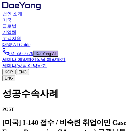
법인 소개
미국
글로벌
기업체
고객지원
대양 AI Guide
02-556-7779
DaeYang AI
세미나 예약하기
상담 예약하기
세미나/상담 예약하기
|
KOR
ENG
ENG
성공수속사례
POST
[미국] I-140 접수 / 비숙련 취업이민 Case