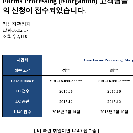
Farms Processing (Morganton) 고객님들
의 신청이 접수되었습니다.
작성자
관리자
날짜
16.02.17
조회수
2,119
사업체
Case Farms Processing (Mor
접수 고객
정
**
최
**
Case Number
SRC-16-090-*****
SRC-16-090-*****
LC
접수
2015.06
2015.06
LC
승인
2015.12
2015.12
I-140
접수
2016
년
2
월
10
일
2016
년
2
월
10
일
[
비
숙련 취업이민
I-140
접수증
]