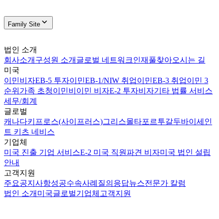
Family Site
법인 소개
회사소개
구성원 소개
글로벌 네트워크
인재풀
찾아오시는 길
미국
이민비자
EB-5 투자이민
EB-1/NIW 취업이민
EB-3 취업이민 3
순위
가족 초청이민
비이민 비자
E-2 투자비자
기타 법률 서비스
세무/회계
글로벌
캐나다
키프로스(사이프러스)
그리스
몰타
포르투갈
두바이
세인
트 키츠 네비스
기업체
미국 진출 기업 서비스
E-2 미국 직원파견 비자
미국 법인 설립
안내
고객지원
주요공지사항
성공수속사례
질의응답
뉴스
전문가 칼럼
법인 소개
미국
글로벌
기업체
고객지원