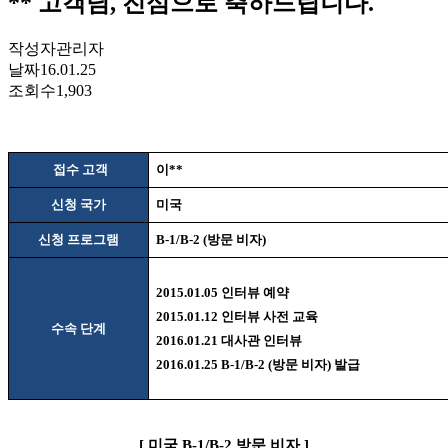
** 고객님, 진심으로 축하드립니다.
작성자
관리자
날짜
16.01.25
조회수
1,903
접수 고객
이
**
신청 국가
미국
신청 프로그램
B-1/B-2 (
방문 비자
)
2015.01.05
인터뷰 예약
2015.01.12
인터뷰 사전 교육
수속 단계
2016.01.21
대사관 인터뷰
2016.01.25 B-1/B-2 (
방문 비자
)
발급
[
미국
B-1/B-2
방문 비자
]