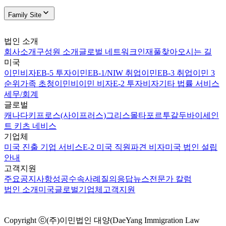
Family Site
법인 소개
회사소개
구성원 소개
글로벌 네트워크
인재풀
찾아오시는 길
미국
이민비자
EB-5 투자이민
EB-1/NIW 취업이민
EB-3 취업이민 3
순위
가족 초청이민
비이민 비자
E-2 투자비자
기타 법률 서비스
세무/회계
글로벌
캐나다
키프로스(사이프러스)
그리스
몰타
포르투갈
두바이
세인
트 키츠 네비스
기업체
미국 진출 기업 서비스
E-2 미국 직원파견 비자
미국 법인 설립
안내
고객지원
주요공지사항
성공수속사례
질의응답
뉴스
전문가 칼럼
법인 소개
미국
글로벌
기업체
고객지원
Copyright ⓒ(주)이민법인 대양(DaeYang Immigration Law