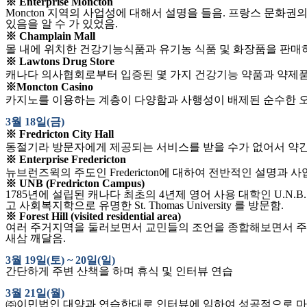
※
Enterprise Moncton
Moncton
지역의 사업성에 대해서 설명을 들음
.
프랑스 문화권의
있음을 알 수 가 있었음
.
※
Champlain Mall
몰 내에 위치한 건강기능식품과 유기농 식품 및 화장품을 판매
※
Lawtons Drug Store
캐나다 의사협회로부터 입증된 몇 가지 건강기능 약품과 약제품
※
Moncton Casino
카지노를 이용하는 계층이 다양함과 사행성이 배제된 순수한 오
3
월
18
일
(
금
)
※
Fredricton City Hall
동절기라 방문자에게 제공되는 서비스를 받을 수가 없어서 약
※
Enterprise Fredericton
뉴브런즈윅의 주도인
Fredericton
에 대하여 전반적인 설명과 사
※
UNB (Fredricton Campus)
1785
년에 설립된 캐나다 최초의
4
년제 영어 사용 대학인
U.N.B.
고 사회복지학으로 유명한
St. Thomas University
를 방문함
.
※
Forest Hill (visited residential area)
여러 주거지역을 둘러보면서 교민들의 조언을 종합해보면서 주거
새삼 깨달음
.
3
월
19
일
(
토
) ~ 20
일
(
일
)
간단하게 주변 산책을 하며 휴식 및 인터뷰 연습
3
월
21
일
(
월
)
㈜이민법인 대양과 연습한대로 인터뷰에 임하여 성공적으로 마