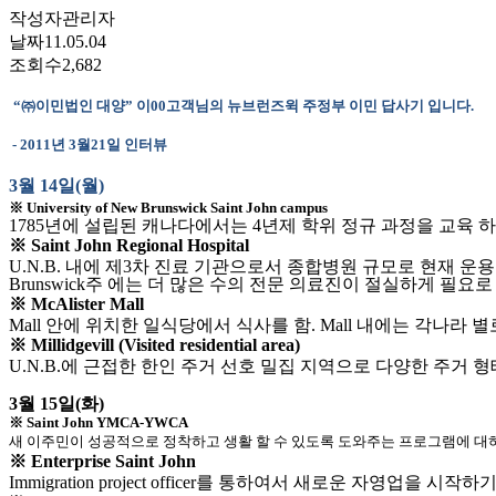
작성자
관리자
날짜
11.05.04
조회수
2,682
“
㈜이민법인 대양
”
이
00
고객님의
뉴브런즈윅 주정부 이민 답사기 입니다
.
- 2011년
3
월
21
일 인터뷰
3
월
14
일
(
월
)
※
University of New Brunswick Saint John campus
1785
년에 설립된 캐나다에서는
4
년제 학위 정규 과정을 교육 
※
Saint John Regional Hospital
U.N.B.
내에 제
3
차 진료 기관으로서 종합병원 규모로 현재 운
Brunswick
주 에는 더 많은 수의 전문 의료진이 절실하게 필요
※
McAlister Mall
Mall
안에 위치한 일식당에서 식사를 함
. Mall
내에는 각나라 별
※
Millidgevill (Visited residential area)
U.N.B.
에 근접한 한인 주거 선호 밀집 지역으로 다양한 주거 형
3월
15
일
(
화
)
※
Saint John YMCA-YWCA
새 이주민
이
성공적으로 정착하고 생활 할 수 있도록
도와주는 프로그램에
대
※
Enterprise Saint John
Immigration project officer
를 통하여서 새로운 자영업을 시작하기