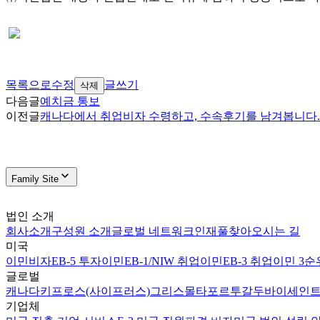
목록으로
수정
글쓰기
삭제
다음글
예치금 통보
이전글
캐나다에서 취업비자 수령하고, 수속후기를 남겨봅니다.
Family Site
법인 소개
회사소개
구성원 소개
글로벌 네트워크
인재풀
찾아오시는 길
미국
이민비자
EB-5 투자이민
EB-1/NIW 취업이민
EB-3 취업이민 3순
글로벌
캐나다
키프로스(사이프러스)
그리스
몰타
포르투갈
두바이
세인트
기업체