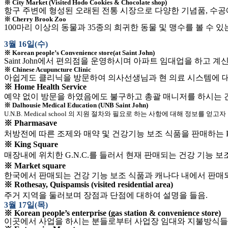
※
City Market (Visited Hodo Cookies & Chocolate shop)
항구 주변에 형성된 오래된 전통 시장으로 다양한 기념품
,
수공
※
Cherry Brook Zoo
100
마리 이상의 동물과
35
종의 희귀한 동물 및 맹수를 볼 수 있
3
월
16
일
(
수
)
※
Korean people’s Convenience store(at Saint John)
Saint John
에서 편의점을 운영하시며 아파트 임대업을 하고 계신
※
Chinese Acupuncture Clinic
아쉽게도 클리닉을 방문하여 의사선생님과 현 의료 시스템에 대
※
Home Health Service
예약 없이 방문을 하였음에도 불구하고 총괄 매니저를 하시는
※
Dalhousie Medical Education (UNB Saint John)
U.N.B. Medical school
의 지원 절차와 필요로 하는 사항에 대해 정보를 얻고자
※
Pharmasave
처방전에 따른 조제와 매약 및 건강기능 보조 식품을 판매하는
P
※
King Square
매장내에 위치한
G.N.C.
를 들러서 현재 판매되는 건강 기능 보
※
Market square
한국에서 판매되는 건강 기능 보조 식품과 캐나다 내에서 판매
※
Rothesay, Quispamsis (visited residential area)
주거 지역을 둘러보며 장점과 단점에 대하여 설명을 들음
.
3
월
17
일
(
목
)
※
Korean people’s enterprise (gas station & convenience store)
이곳에서 사업을 하시는 분들로부터 사업장 임대와 지불방식들