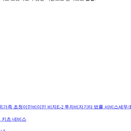
위
가족 초청이민
비이민 비자
E-2 투자비자
기타 법률 서비스
세무/
 키츠 네비스