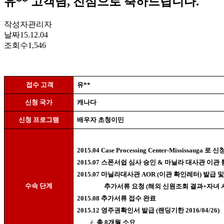
유** 고객님, 진심으로 축하드립니다.
작성자
관리자
날짜
15.12.04
조회수
1,546
접수 고객
유
**
신청 국가
캐나다
신청 프로그램
배우자 초청이민
2015.04 Case Processing Center-Mississauga
로 신
2015.07
스폰서쉽 심사 승인
&
마닐라 대사관 이관 
2015.07
마닐라대사관
AOR (
이관 확인레터
)
발급 
수속 단계
추가서류 요청
(
해외 신원조회 결과
+
자녀 
2015.08
추가서류 접수 완료
2015.12
영주권확인서 발급
(
랜딩기한
2016/04/26)
è
총
8
개월 소요