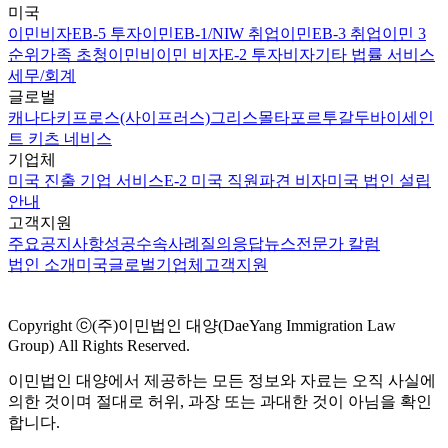
미국
이민비자
EB-5 투자이민
EB-1/NIW 취업이민
EB-3 취업이민 3
순위
가족 초청이민
비이민 비자
E-2 투자비자
기타 법률 서비스
세무/회계
글로벌
캐나다
키프로스(사이프러스)
그리스
몰타
포르투갈
두바이
세인
트 키츠 네비스
기업체
미국 진출 기업 서비스
E-2 미국 직원파견 비자
미국 법인 설립
안내
고객지원
주요공지사항
성공수속사례
질의응답
뉴스
전문가 칼럼
법인 소개
미국
글로벌
기업체
고객지원
Copyright ⓒ(주)이민법인 대양(DaeYang Immigration Law
Group) All Rights Reserved.
이민법인 대양에서 제공하는 모든 정보와 자료는 오직 사실에
의한 것이며 절대로 허위, 과장 또는 과대한 것이 아님을 확인
합니다.