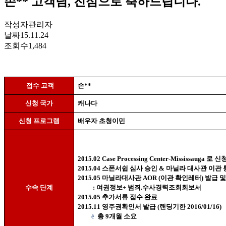
손** 고객님, 진심으로 축하드립니다.
작성자
관리자
날짜
15.11.24
조회수
1,484
접수 고객
손
**
신청 국가
캐나다
신청 프로그램
배우자 초청이민
2015.02 Case Processing Center-Mississauga
로 신
2015.04
스폰서쉽 심사 승인
&
마닐라 대사관 이관 
2015.05
마닐라대사관
AOR (
이관 확인레터
)
발급 
수속 단계
:
여권정보
+
범죄
.
수사경력조회회보서
2015.05
추가서류 접수 완료
2015.11
영주권확인서 발급
(
랜딩기한
2016/01/16)
è
총
9
개월 소요