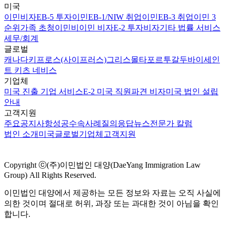
미국
이민비자
EB-5 투자이민
EB-1/NIW 취업이민
EB-3 취업이민 3
순위
가족 초청이민
비이민 비자
E-2 투자비자
기타 법률 서비스
세무/회계
글로벌
캐나다
키프로스(사이프러스)
그리스
몰타
포르투갈
두바이
세인
트 키츠 네비스
기업체
미국 진출 기업 서비스
E-2 미국 직원파견 비자
미국 법인 설립
안내
고객지원
주요공지사항
성공수속사례
질의응답
뉴스
전문가 칼럼
법인 소개
미국
글로벌
기업체
고객지원
Copyright ⓒ(주)이민법인 대양(DaeYang Immigration Law
Group) All Rights Reserved.
이민법인 대양에서 제공하는 모든 정보와 자료는 오직 사실에
의한 것이며 절대로 허위, 과장 또는 과대한 것이 아님을 확인
합니다.