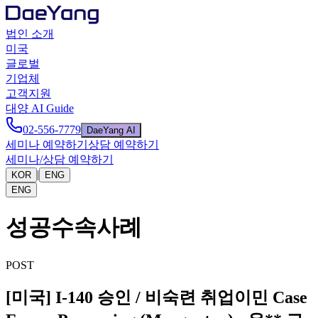
법인 소개
미국
글로벌
기업체
고객지원
대양 AI Guide
02-556-7779
DaeYang AI
세미나 예약하기
상담 예약하기
세미나/상담 예약하기
|
KOR
ENG
ENG
성공수속사례
POST
[미국] I-140 승인 / 비숙련 취업이민 Case