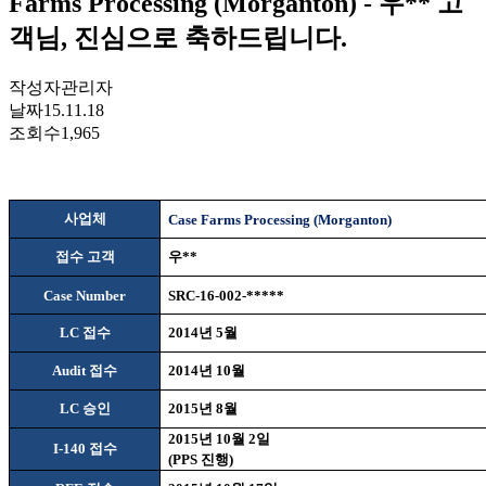
Farms Processing (Morganton) - 우** 고
객님, 진심으로 축하드립니다.
작성자
관리자
날짜
15.11.18
조회수
1,965
사업체
Case Farms Processing (Morganton)
접수 고객
우
**
Case Number
SRC-16-002-*****
LC
접수
2014
년
5
월
Audit
접수
2014
년
10
월
LC
승인
2015
년
8
월
2015
년
10
월
2
일
I-140
접수
(PPS
진행
)