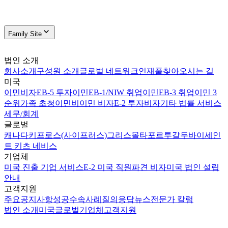
Family Site
법인 소개
회사소개
구성원 소개
글로벌 네트워크
인재풀
찾아오시는 길
미국
이민비자
EB-5 투자이민
EB-1/NIW 취업이민
EB-3 취업이민 3
순위
가족 초청이민
비이민 비자
E-2 투자비자
기타 법률 서비스
세무/회계
글로벌
캐나다
키프로스(사이프러스)
그리스
몰타
포르투갈
두바이
세인
트 키츠 네비스
기업체
미국 진출 기업 서비스
E-2 미국 직원파견 비자
미국 법인 설립
안내
고객지원
주요공지사항
성공수속사례
질의응답
뉴스
전문가 칼럼
법인 소개
미국
글로벌
기업체
고객지원