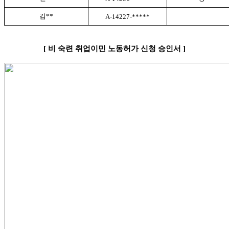
김
**
A-14227-*****
[
비
숙련 취업이민 노동허가 신청 승인서
]