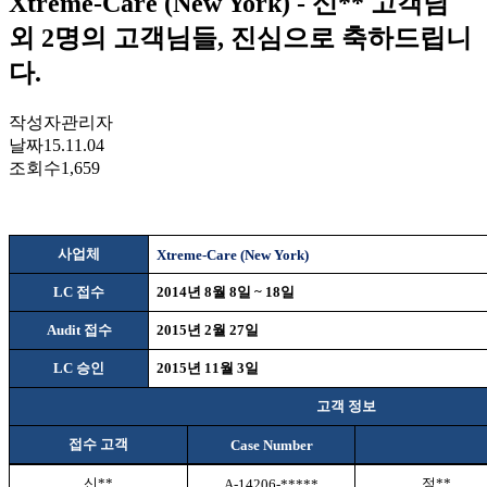
Xtreme-Care (New York) - 신** 고객님
외 2명의 고객님들, 진심으로 축하드립니
다.
작성자
관리자
날짜
15.11.04
조회수
1,659
사업체
Xtreme-Care (New York)
LC
접수
2014
년
8
월
8
일
~ 18
일
Audit
접수
2015
년
2
월
27
일
LC
승인
2015
년
11
월
3
일
고객 정보
접수 고객
Case Number
신
**
정
**
A-14206-*****