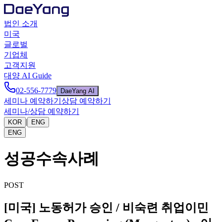
법인 소개
미국
글로벌
기업체
고객지원
대양 AI Guide
02-556-7779
DaeYang AI
세미나 예약하기
상담 예약하기
세미나/상담 예약하기
|
KOR
ENG
ENG
성공수속사례
POST
[미국] 노동허가 승인 / 비숙련 취업이민