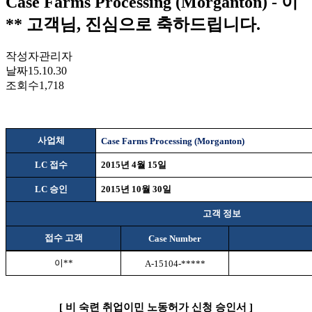
Case Farms Processing (Morganton) - 이
** 고객님, 진심으로 축하드립니다.
작성자
관리자
날짜
15.10.30
조회수
1,718
사업체
Case Farms Processing (Morganton)
LC 접수
2015
년
4
월
15
일
LC 승인
2015
년
10
월
30
일
고객 정보
접수 고객
Case Number
이
**
A-15104-*****
[
비
숙련 취업이민 노동허가 신청 승인서
]