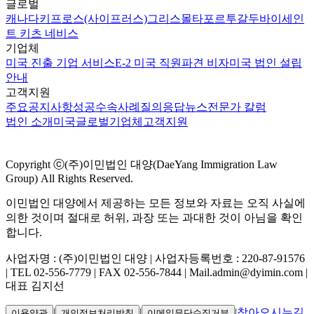
글로벌
캐나다
키프로스(사이프러스)
그리스
몰타
포르투갈
두바이
세인
트 키츠 네비스
기업체
미국 진출 기업 서비스
E-2 미국 직원파견 비자
미국 법인 설립
안내
고객지원
주요공지사항
성공수속사례
질의응답
뉴스
전문가 칼럼
법인 소개
미국
글로벌
기업체
고객지원
Copyright ⓒ(주)이민법인 대양(DaeYang Immigration Law
Group) All Rights Reserved.
이민법인 대양에서 제공하는 모든 정보와 자료는 오직 사실에
의한 것이며 절대로 허위, 과장 또는 과대한 것이 아님을 확인
합니다.
사업자명 : (주)이민법인 대양 | 사업자등록번호 : 220-87-91576
| TEL 02-556-7779 | FAX 02-556-7844 | Mail.admin@dyimin.com |
대표 김지선
|
|
|
찾아오시는길
이용약관
개인정보처리방침
이메일무단수집거부