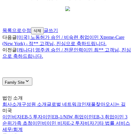
목록으로
수정
글쓰기
삭제
다음글
[미국] 노동허가 승인 / 비숙련 취업이민 Xtreme-Care
(New York) - 정** 고객님, 진심으로 축하드립니다.
이전글
[캐나다] 영주권 승인 / 전문인력이민 최** 고객님, 진심
으로 축하드립니다.
Family Site
법인 소개
회사소개
구성원 소개
글로벌 네트워크
인재풀
찾아오시는 길
미국
이민비자
EB-5 투자이민
EB-1/NIW 취업이민
EB-3 취업이민 3
순위
가족 초청이민
비이민 비자
E-2 투자비자
기타 법률 서비스
세무/회계