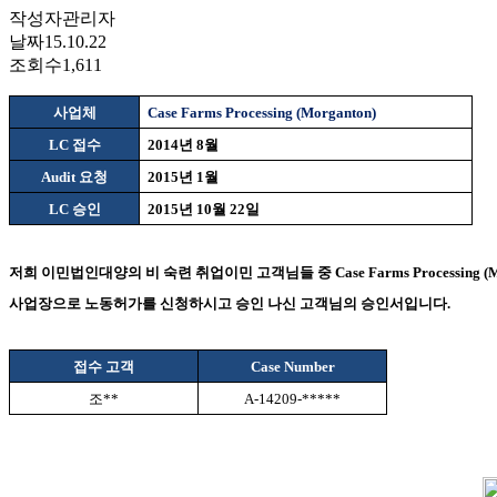
작성자
관리자
날짜
15.10.22
조회수
1,611
사업체
Case Farms Processing (Morganton)
LC
접수
2014
년
8
월
Audit
요청
2015
년
1
월
LC
승인
2015
년
10
월
22
일
저희 이민법인대양의 비 숙련 취업이민 고객님들 중
Case Farms Processing (
사업장으로 노동허가를 신청하시고 승인 나신 고객님의 승인서입니다
.
접수 고객
Case Number
조
**
A-14209-*****