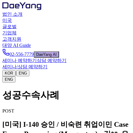
법인 소개
미국
글로벌
기업체
고객지원
대양 AI Guide
02-556-7779
DaeYang AI
세미나 예약하기
상담 예약하기
세미나/상담 예약하기
|
KOR
ENG
ENG
성공수속사례
POST
[미국] I-140 승인 / 비숙련 취업이민 Case