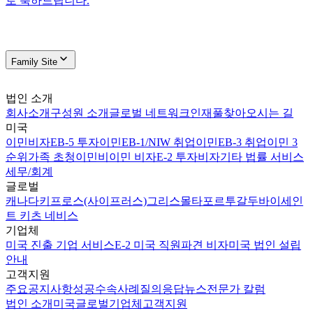
로 축하드립니다.
Family Site
법인 소개
회사소개
구성원 소개
글로벌 네트워크
인재풀
찾아오시는 길
미국
이민비자
EB-5 투자이민
EB-1/NIW 취업이민
EB-3 취업이민 3
순위
가족 초청이민
비이민 비자
E-2 투자비자
기타 법률 서비스
세무/회계
글로벌
캐나다
키프로스(사이프러스)
그리스
몰타
포르투갈
두바이
세인
트 키츠 네비스
기업체
미국 진출 기업 서비스
E-2 미국 직원파견 비자
미국 법인 설립
안내
고객지원
주요공지사항
성공수속사례
질의응답
뉴스
전문가 칼럼
법인 소개
미국
글로벌
기업체
고객지원