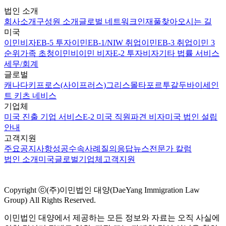
법인 소개
회사소개
구성원 소개
글로벌 네트워크
인재풀
찾아오시는 길
미국
이민비자
EB-5 투자이민
EB-1/NIW 취업이민
EB-3 취업이민 3
순위
가족 초청이민
비이민 비자
E-2 투자비자
기타 법률 서비스
세무/회계
글로벌
캐나다
키프로스(사이프러스)
그리스
몰타
포르투갈
두바이
세인
트 키츠 네비스
기업체
미국 진출 기업 서비스
E-2 미국 직원파견 비자
미국 법인 설립
안내
고객지원
주요공지사항
성공수속사례
질의응답
뉴스
전문가 칼럼
법인 소개
미국
글로벌
기업체
고객지원
Copyright ⓒ(주)이민법인 대양(DaeYang Immigration Law
Group) All Rights Reserved.
이민법인 대양에서 제공하는 모든 정보와 자료는 오직 사실에