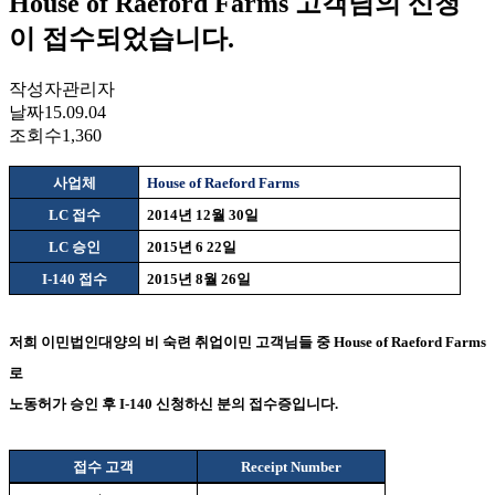
House of Raeford Farms 고객님의 신청
이 접수되었습니다.
작성자
관리자
날짜
15.09.04
조회수
1,360
사업체
House of Raeford Farms
LC
접수
2014
년
12
월
30
일
LC
승인
2015
년
6 22
일
I-140
접수
2015
년
8
월
26
일
저희 이민법인대양의 비 숙련 취업이민 고객님들 중
House of Raeford Farms
로
노동허가 승인 후
I-140
신청하신 분의 접수증입니다
.
접수 고객
Receipt Number