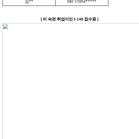
김
**
SRC15904*****
[
비 숙련 취업이민
I-140
접수증
]