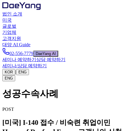
법인 소개
미국
글로벌
기업체
고객지원
대양 AI Guide
02-556-7779
DaeYang AI
세미나 예약하기
상담 예약하기
세미나/상담 예약하기
|
KOR
ENG
ENG
성공수속사례
POST
[미국] I-140 접수 / 비숙련 취업이민