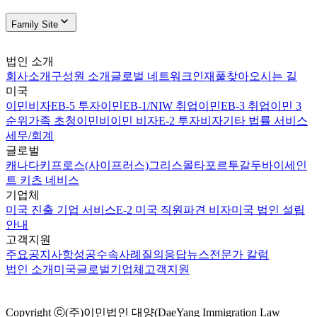
Family Site
법인 소개
회사소개
구성원 소개
글로벌 네트워크
인재풀
찾아오시는 길
미국
이민비자
EB-5 투자이민
EB-1/NIW 취업이민
EB-3 취업이민 3
순위
가족 초청이민
비이민 비자
E-2 투자비자
기타 법률 서비스
세무/회계
글로벌
캐나다
키프로스(사이프러스)
그리스
몰타
포르투갈
두바이
세인
트 키츠 네비스
기업체
미국 진출 기업 서비스
E-2 미국 직원파견 비자
미국 법인 설립
안내
고객지원
주요공지사항
성공수속사례
질의응답
뉴스
전문가 칼럼
법인 소개
미국
글로벌
기업체
고객지원
Copyright ⓒ(주)이민법인 대양(DaeYang Immigration Law