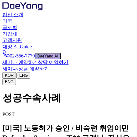
법인 소개
미국
글로벌
기업체
고객지원
대양 AI Guide
02-556-7779
DaeYang AI
세미나 예약하기
상담 예약하기
세미나/상담 예약하기
|
KOR
ENG
ENG
성공수속사례
POST
[미국] 노동허가 승인 / 비숙련 취업이민