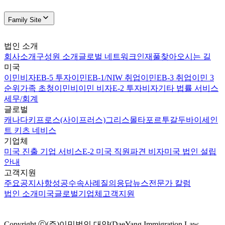
Family Site
법인 소개
회사소개
구성원 소개
글로벌 네트워크
인재풀
찾아오시는 길
미국
이민비자
EB-5 투자이민
EB-1/NIW 취업이민
EB-3 취업이민 3
순위
가족 초청이민
비이민 비자
E-2 투자비자
기타 법률 서비스
세무/회계
글로벌
캐나다
키프로스(사이프러스)
그리스
몰타
포르투갈
두바이
세인
트 키츠 네비스
기업체
미국 진출 기업 서비스
E-2 미국 직원파견 비자
미국 법인 설립
안내
고객지원
주요공지사항
성공수속사례
질의응답
뉴스
전문가 칼럼
법인 소개
미국
글로벌
기업체
고객지원
Copyright ⓒ(주)이민법인 대양(DaeYang Immigration Law