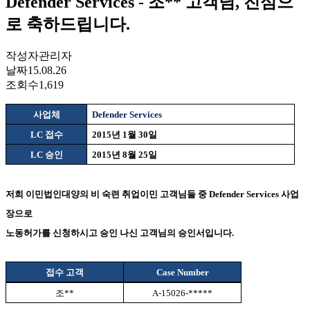
Defender Services - 조** 고객님, 진심으
로 축하드립니다.
작성자
관리자
날짜
15.08.26
조회수
1,619
사업체
Defender Services
LC
접수
2015
년
1
월
30
일
LC
승인
2015
년
8
월
25
일
저희 이민법인대양의 비 숙련 취업이민 고객님들 중
Defender Services
사업
장으로
노동허가를 신청하시고 승인 나신 고객님의 승인서입니다
.
접수 고객
Case Number
조
**
A-15026-*****