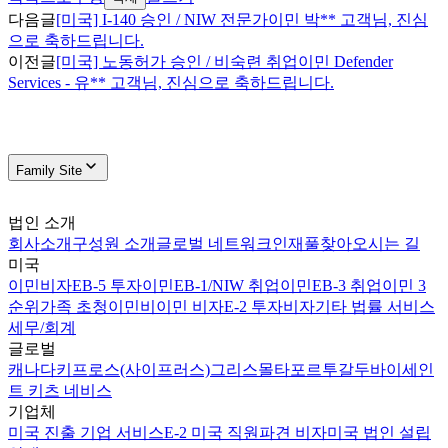
다음글
[미국] I-140 승인 / NIW 전문가이민 박** 고객님, 진심
으로 축하드립니다.
이전글
[미국] 노동허가 승인 / 비숙련 취업이민 Defender
Services - 유** 고객님, 진심으로 축하드립니다.
Family Site
법인 소개
회사소개
구성원 소개
글로벌 네트워크
인재풀
찾아오시는 길
미국
이민비자
EB-5 투자이민
EB-1/NIW 취업이민
EB-3 취업이민 3
순위
가족 초청이민
비이민 비자
E-2 투자비자
기타 법률 서비스
세무/회계
글로벌
캐나다
키프로스(사이프러스)
그리스
몰타
포르투갈
두바이
세인
트 키츠 네비스
기업체
미국 진출 기업 서비스
E-2 미국 직원파견 비자
미국 법인 설립