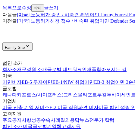
목록으로
수정
글쓰기
삭제
다음글
[미국] 노동허가 승인 / 비숙련 취업이민 Jimmy Forrest F
이전글
[미국] 노동허가신청 접수 / 비숙련 취업이민 Defender Se
Family Site
법인 소개
회사소개
구성원 소개
글로벌 네트워크
인재풀
찾아오시는 길
미국
이민비자
EB-5 투자이민
EB-1/NIW 취업이민
EB-3 취업이민 3순
글로벌
캐나다
키프로스(사이프러스)
그리스
몰타
포르투갈
두바이
세인트
기업체
미국 진출 기업 서비스
E-2 미국 직원파견 비자
미국 법인 설립 
고객지원
주요공지사항
성공수속사례
질의응답
뉴스
전문가 칼럼
법인 소개
미국
글로벌
기업체
고객지원