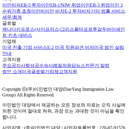
이민비자
EB-5 투자이민
EB-1/NIW 취업이민
EB-3 취업이민 3
순위
가족 초청이민
비이민 비자
E-2 투자비자
기타 법률 서비스
세무/회계
글로벌
캐나다
키프로스(사이프러스)
그리스
몰타
포르투갈
두바이
세인
트 키츠 네비스
기업체
미국 진출 기업 서비스
E-2 미국 직원파견 비자
미국 법인 설립
안내
고객지원
주요공지사항
성공수속사례
질의응답
뉴스
전문가 칼럼
법인 소개
미국
글로벌
기업체
고객지원
Copyright ⓒ(주)이민법인 대양(DaeYang Immigration Law
Group) All Rights Reserved.
이민법인 대양에서 제공하는 모든 정보와 자료는 오직 사실에
의한 것이며 절대로 허위, 과장 또는 과대한 것이 아님을 확인
합니다.
사업자명 : (주)이민법인 대양 | 사업자등록번호 : 220-87-91576