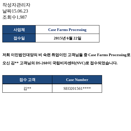
작성자
관리자
날짜
15.06.23
조회수
1,987
사업체
Case Farms Processing
접수일
2015
년
6
월
22
일
저희 이민법인대양의 비 숙련 취업이민 고객님들 중
Case Farms Processing
로
오신 김
**
고객님의
DS-260
이 국립비자센터
(NVC)
로 접수되었습니다
.
접수 고객
Case Number
김
**
SEO201561****