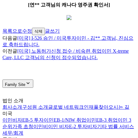
[연** 고객님의 캐나다 영주권 확인서]
목록으로
수정
글쓰기
삭제
다음글
[미국] I-526 승인 / 미국투자이민 - 김** 고객님, 진심으
로 축하드립니다.
이전글
[미국] 노동허가신청 접수 / 비숙련 취업이민 X-treme
Care, LLC 고객님의 신청이 접수되었습니다.
Family Site
법인 소개
회사소개
구성원 소개
글로벌 네트워크
인재풀
찾아오시는 길
미국
이민비자
EB-5 투자이민
EB-1/NIW 취업이민
EB-3 취업이민 3
순위
가족 초청이민
비이민 비자
E-2 투자비자
기타 법률 서비스
세무/회계