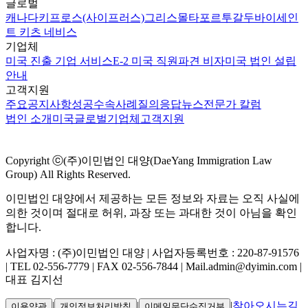
글로벌
캐나다
키프로스(사이프러스)
그리스
몰타
포르투갈
두바이
세인
트 키츠 네비스
기업체
미국 진출 기업 서비스
E-2 미국 직원파견 비자
미국 법인 설립
안내
고객지원
주요공지사항
성공수속사례
질의응답
뉴스
전문가 칼럼
법인 소개
미국
글로벌
기업체
고객지원
Copyright ⓒ(주)이민법인 대양(DaeYang Immigration Law
Group) All Rights Reserved.
이민법인 대양에서 제공하는 모든 정보와 자료는 오직 사실에
의한 것이며 절대로 허위, 과장 또는 과대한 것이 아님을 확인
합니다.
사업자명 : (주)이민법인 대양 | 사업자등록번호 : 220-87-91576
| TEL 02-556-7779 | FAX 02-556-7844 | Mail.admin@dyimin.com |
대표 김지선
|
|
|
찾아오시는길
이용약관
개인정보처리방침
이메일무단수집거부