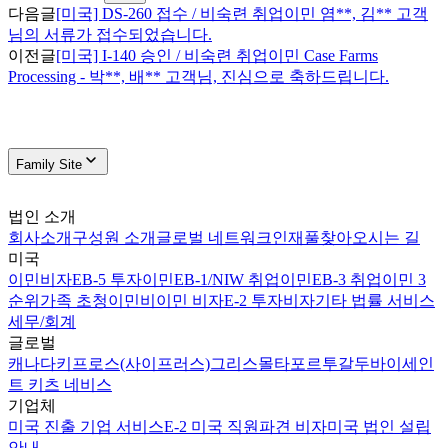
다음글
[미국] DS-260 접수 / 비숙련 취업이민 염**, 김** 고객
님의 서류가 접수되었습니다.
이전글
[미국] I-140 승인 / 비숙련 취업이민 Case Farms
Processing - 박**, 배** 고객님, 진심으로 축하드립니다.
Family Site
법인 소개
회사소개
구성원 소개
글로벌 네트워크
인재풀
찾아오시는 길
미국
이민비자
EB-5 투자이민
EB-1/NIW 취업이민
EB-3 취업이민 3
순위
가족 초청이민
비이민 비자
E-2 투자비자
기타 법률 서비스
세무/회계
글로벌
캐나다
키프로스(사이프러스)
그리스
몰타
포르투갈
두바이
세인
트 키츠 네비스
기업체
미국 진출 기업 서비스
E-2 미국 직원파견 비자
미국 법인 설립
안내