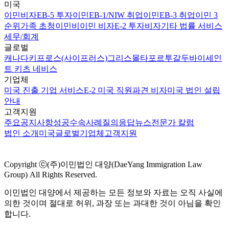
미국
이민비자
EB-5 투자이민
EB-1/NIW 취업이민
EB-3 취업이민 3
순위
가족 초청이민
비이민 비자
E-2 투자비자
기타 법률 서비스
세무/회계
글로벌
캐나다
키프로스(사이프러스)
그리스
몰타
포르투갈
두바이
세인
트 키츠 네비스
기업체
미국 진출 기업 서비스
E-2 미국 직원파견 비자
미국 법인 설립
안내
고객지원
주요공지사항
성공수속사례
질의응답
뉴스
전문가 칼럼
법인 소개
미국
글로벌
기업체
고객지원
Copyright ⓒ(주)이민법인 대양(DaeYang Immigration Law
Group) All Rights Reserved.
이민법인 대양에서 제공하는 모든 정보와 자료는 오직 사실에
의한 것이며 절대로 허위, 과장 또는 과대한 것이 아님을 확인
합니다.