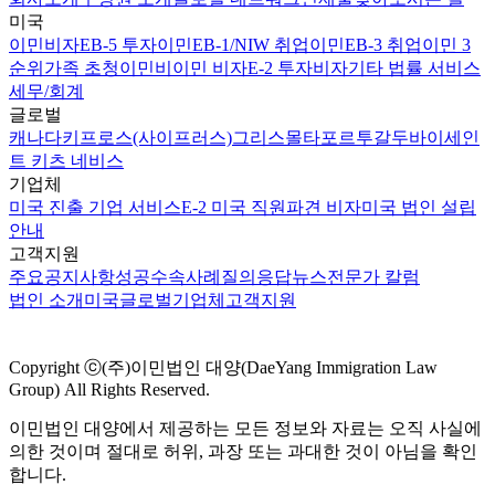
미국
이민비자
EB-5 투자이민
EB-1/NIW 취업이민
EB-3 취업이민 3
순위
가족 초청이민
비이민 비자
E-2 투자비자
기타 법률 서비스
세무/회계
글로벌
캐나다
키프로스(사이프러스)
그리스
몰타
포르투갈
두바이
세인
트 키츠 네비스
기업체
미국 진출 기업 서비스
E-2 미국 직원파견 비자
미국 법인 설립
안내
고객지원
주요공지사항
성공수속사례
질의응답
뉴스
전문가 칼럼
법인 소개
미국
글로벌
기업체
고객지원
Copyright ⓒ(주)이민법인 대양(DaeYang Immigration Law
Group) All Rights Reserved.
이민법인 대양에서 제공하는 모든 정보와 자료는 오직 사실에
의한 것이며 절대로 허위, 과장 또는 과대한 것이 아님을 확인
합니다.