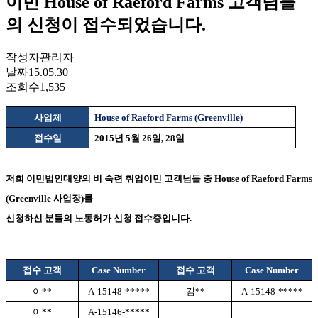
이민 House of Raeford Farms 고객님들
의 신청이 접수되었습니다.
작성자
관리자
날짜
15.05.30
조회수
1,535
사업체
House of Raeford Farms (Greenville)
접수일
2015
년
5
월
26
일
, 28
일
저희 이민법인대양의 비 숙련 취업이민 고객님들 중
House of Raeford Farms
(Greenville
사업장
)
를
신청하신 분들의 노동허가 신청 접수증입니다
.
접수 고객
Case Number
접수 고객
Case Number
이
**
A-15148-*****
김
**
A-15148-*****
이
**
A-15146-*****