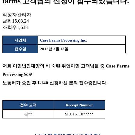
farms 고객님의 신청이 접수되었습니다.
작성자
관리자
날짜
15.03.24
조회수
1,638
사업체
Case Farms Processing Inc.
접수일
2015
년
3
월
13
일
저희 이민법인대양의 비 숙련 취업이민 고객님들 중
Case Farms
Processing
으로
노동허가 승인 후
I-140
신청하신 분의 접수증입니다
.
접수 고객
Receipt Number
김
**
SRC15110*****