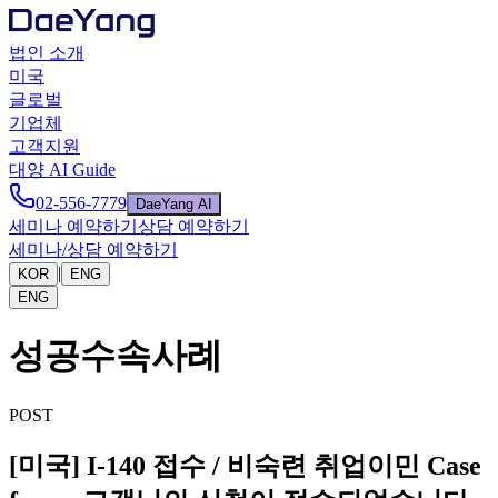
법인 소개
미국
글로벌
기업체
고객지원
대양 AI Guide
02-556-7779
DaeYang AI
세미나 예약하기
상담 예약하기
세미나/상담 예약하기
|
KOR
ENG
ENG
성공수속사례
POST
[미국] I-140 접수 / 비숙련 취업이민 Case