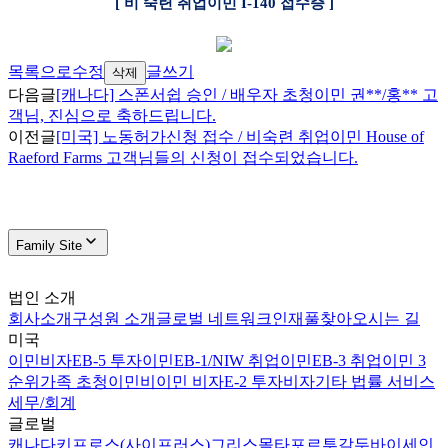
[
비 숙련 취업이민
I-140
접수증
]
목록으로
수정
글쓰기
삭제
다음글
[캐나다] 스폰서쉽 승인 / 배우자 초청이민 권**/홍** 고
객님, 진심으로 축하드립니다.
이전글
[미국] 노동허가신청 접수 / 비숙련 취업이민 House of
Raeford Farms 고객님들의 신청이 접수되었습니다.
Family Site
법인 소개
회사소개
구성원 소개
글로벌 네트워크
인재풀
찾아오시는 길
미국
이민비자
EB-5 투자이민
EB-1/NIW 취업이민
EB-3 취업이민 3
순위
가족 초청이민
비이민 비자
E-2 투자비자
기타 법률 서비스
세무/회계
글로벌
캐나다
키프로스(사이프러스)
그리스
몰타
포르투갈
두바이
세인