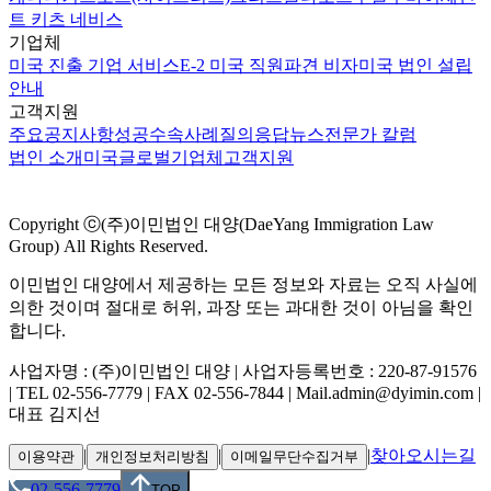
트 키츠 네비스
기업체
미국 진출 기업 서비스
E-2 미국 직원파견 비자
미국 법인 설립
안내
고객지원
주요공지사항
성공수속사례
질의응답
뉴스
전문가 칼럼
법인 소개
미국
글로벌
기업체
고객지원
Copyright ⓒ(주)이민법인 대양(DaeYang Immigration Law
Group) All Rights Reserved.
이민법인 대양에서 제공하는 모든 정보와 자료는 오직 사실에
의한 것이며 절대로 허위, 과장 또는 과대한 것이 아님을 확인
합니다.
사업자명 : (주)이민법인 대양 | 사업자등록번호 : 220-87-91576
| TEL 02-556-7779 | FAX 02-556-7844 | Mail.admin@dyimin.com |
대표 김지선
|
|
|
찾아오시는길
이용약관
개인정보처리방침
이메일무단수집거부
02-556-7779
TOP