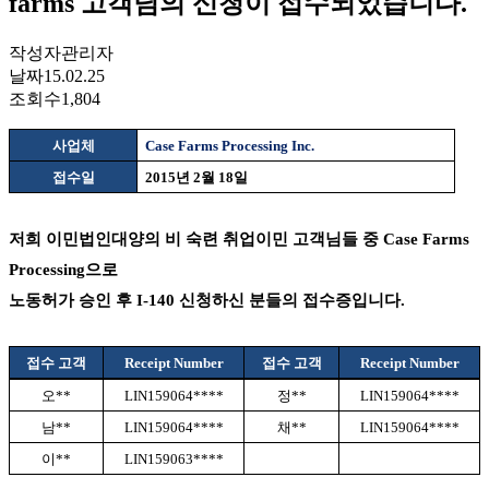
farms 고객님의 신청이 접수되었습니다.
작성자
관리자
날짜
15.02.25
조회수
1,804
사업체
Case Farms Processing Inc.
접수일
2015
년
2
월
18
일
저희 이민법인대양의 비 숙련 취업이민 고객님들 중
Case Farms
Processing
으로
노동허가 승인 후
I-140
신청하신 분들의 접수증입니다
.
접수 고객
Receipt Number
접수 고객
Receipt Number
오
**
LIN159064****
정
**
LIN159064****
남
**
LIN159064****
채
**
LIN159064****
이
**
LIN159063****