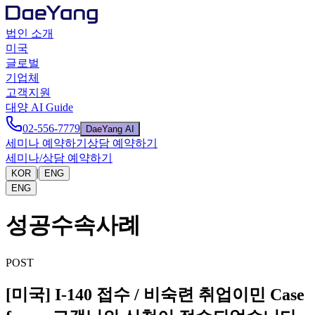
법인 소개
미국
글로벌
기업체
고객지원
대양 AI Guide
02-556-7779
DaeYang AI
세미나 예약하기
상담 예약하기
세미나/상담 예약하기
|
KOR
ENG
ENG
성공수속사례
POST
[미국] I-140 접수 / 비숙련 취업이민 Case