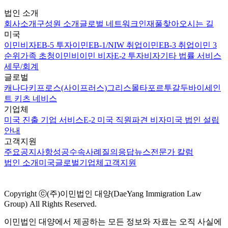
법인 소개
회사소개
구성원 소개
글로벌 네트워크
인재풀
찾아오시는 길
미국
이민비자
EB-5 투자이민
EB-1/NIW 취업이민
EB-3 취업이민 3
순위
가족 초청이민
비이민 비자
E-2 투자비자
기타 법률 서비스
세무/회계
글로벌
캐나다
키프로스(사이프러스)
그리스
몰타
포르투갈
두바이
세인
트 키츠 네비스
기업체
미국 진출 기업 서비스
E-2 미국 직원파견 비자
미국 법인 설립
안내
고객지원
주요공지사항
성공수속사례
질의응답
뉴스
전문가 칼럼
법인 소개
미국
글로벌
기업체
고객지원
Copyright ⓒ(주)이민법인 대양(DaeYang Immigration Law
Group) All Rights Reserved.
이민법인 대양에서 제공하는 모든 정보와 자료는 오직 사실에