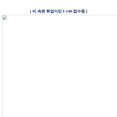
[
비 숙련 취업이민
I-140
접수증
]