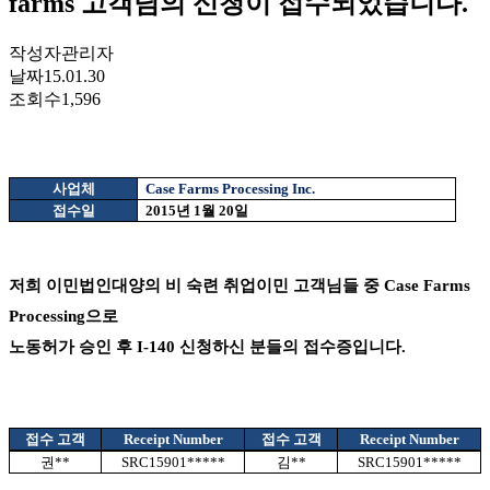
farms 고객님의 신청이 접수되었습니다.
작성자
관리자
날짜
15.01.30
조회수
1,596
사업체
Case Farms Processing Inc.
접수일
2015
년
1
월
20
일
저희 이민법인대양의 비 숙련 취업이민 고객님들 중
Case Farms
Processing으
로
노동허가 승인 후
I-140
신청하신 분들의 접수증입니다
.
접수 고객
Receipt Number
접수 고객
Receipt Number
권
**
SRC15901*****
김
**
SRC15901*****