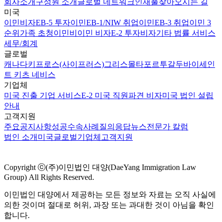
회사소개
구성원 소개
글로벌 네트워크
인재풀
찾아오시는 길
미국
이민비자
EB-5 투자이민
EB-1/NIW 취업이민
EB-3 취업이민 3
순위
가족 초청이민
비이민 비자
E-2 투자비자
기타 법률 서비스
세무/회계
글로벌
캐나다
키프로스(사이프러스)
그리스
몰타
포르투갈
두바이
세인
트 키츠 네비스
기업체
미국 진출 기업 서비스
E-2 미국 직원파견 비자
미국 법인 설립
안내
고객지원
주요공지사항
성공수속사례
질의응답
뉴스
전문가 칼럼
법인 소개
미국
글로벌
기업체
고객지원
Copyright ⓒ(주)이민법인 대양(DaeYang Immigration Law
Group) All Rights Reserved.
이민법인 대양에서 제공하는 모든 정보와 자료는 오직 사실에
의한 것이며 절대로 허위, 과장 또는 과대한 것이 아님을 확인
합니다.