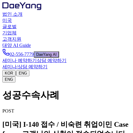
법인 소개
미국
글로벌
기업체
고객지원
대양 AI Guide
02-556-7779
DaeYang AI
세미나 예약하기
상담 예약하기
세미나/상담 예약하기
|
KOR
ENG
ENG
성공수속사례
POST
[미국] I-140 접수 / 비숙련 취업이민 Case