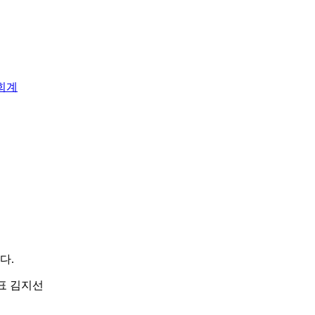
회계
다.
| 대표 김지선