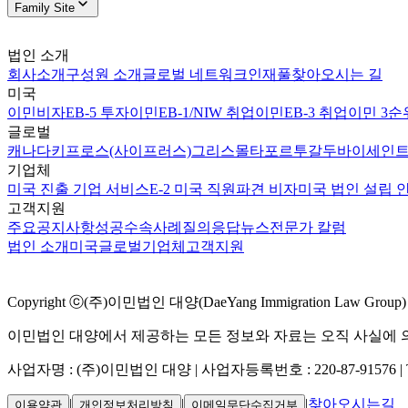
Family Site
법인 소개
회사소개
구성원 소개
글로벌 네트워크
인재풀
찾아오시는 길
미국
이민비자
EB-5 투자이민
EB-1/NIW 취업이민
EB-3 취업이민 3순
글로벌
캐나다
키프로스(사이프러스)
그리스
몰타
포르투갈
두바이
세인트
기업체
미국 진출 기업 서비스
E-2 미국 직원파견 비자
미국 법인 설립 
고객지원
주요공지사항
성공수속사례
질의응답
뉴스
전문가 칼럼
법인 소개
미국
글로벌
기업체
고객지원
Copyright ⓒ(주)이민법인 대양(DaeYang Immigration Law Group) Al
이민법인 대양에서 제공하는 모든 정보와 자료는 오직 사실에 의
사업자명 : (주)이민법인 대양 | 사업자등록번호 : 220-87-91576 | TEL 02
|
|
|
찾아오시는길
이용약관
개인정보처리방침
이메일무단수집거부