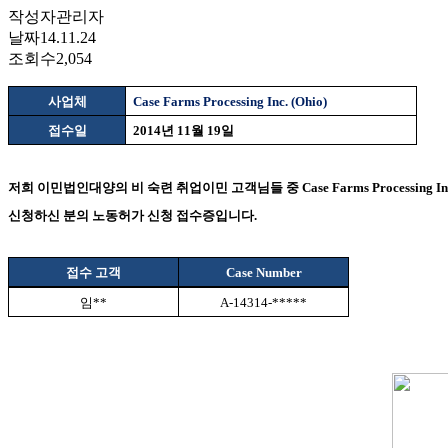
작성자
관리자
날짜
14.11.24
조회수
2,054
사업체
Case Farms Processing Inc. (Ohio)
접수일
2014
년
11
월
19
일
저희 이민법인대양의 비 숙련 취업이민 고객님들 중
Case Farms Processing In
신청하신 분의 노동허가 신청 접수증입니다
.
접수 고객
Case Number
임
**
A-14314-*****