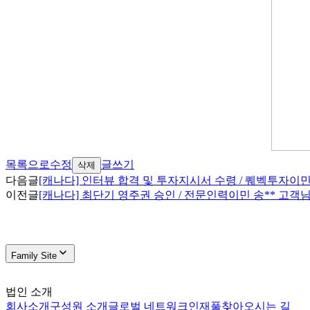
목록으로
수정
글쓰기
삭제
다음글
[캐나다] 인터뷰 합격 및 투자지시서 수령 / 퀘벡투자이민
이전글
[캐나다] 최단기 영주권 승인 / 전문인력이민 송** 고객님
Family Site
법인 소개
회사소개
구성원 소개
글로벌 네트워크
인재풀
찾아오시는 길