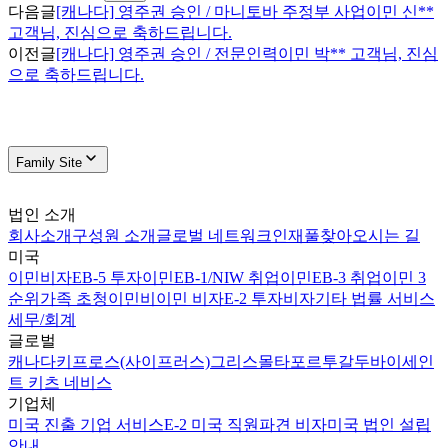
다음글
[캐나다] 영주권 승인 / 마니토바 주정부 사업이민 신**
고객님, 진심으로 축하드립니다.
이전글
[캐나다] 영주권 승인 / 전문인력이민 박** 고객님, 진심
으로 축하드립니다.
Family Site
법인 소개
회사소개
구성원 소개
글로벌 네트워크
인재풀
찾아오시는 길
미국
이민비자
EB-5 투자이민
EB-1/NIW 취업이민
EB-3 취업이민 3
순위
가족 초청이민
비이민 비자
E-2 투자비자
기타 법률 서비스
세무/회계
글로벌
캐나다
키프로스(사이프러스)
그리스
몰타
포르투갈
두바이
세인
트 키츠 네비스
기업체
미국 진출 기업 서비스
E-2 미국 직원파견 비자
미국 법인 설립
안내