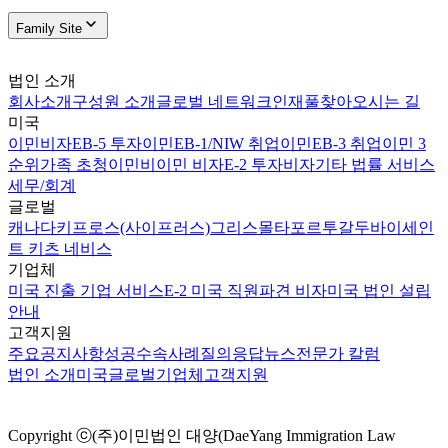
Family Site
법인 소개
회사소개
구성원 소개
글로벌 네트워크
인재풀
찾아오시는 길
미국
이민비자
EB-5 투자이민
EB-1/NIW 취업이민
EB-3 취업이민 3
순위
가족 초청이민
비이민 비자
E-2 투자비자
기타 법률 서비스
세무/회계
글로벌
캐나다
키프로스(사이프러스)
그리스
몰타
포르투갈
두바이
세인
트 키츠 네비스
기업체
미국 진출 기업 서비스
E-2 미국 직원파견 비자
미국 법인 설립
안내
고객지원
주요공지사항
성공수속사례
질의응답
뉴스
전문가 칼럼
법인 소개
미국
글로벌
기업체
고객지원
Copyright ⓒ(주)이민법인 대양(DaeYang Immigration Law