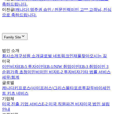
축하드립니다.
이전글
[캐나다] 영주권 승인 / 전문인력이민 고** 고객님, 진심
으로 축하드립니다.
Family Site
법인 소개
회사소개
구성원 소개
글로벌 네트워크
인재풀
찾아오시는 길
미국
이민비자
EB-5 투자이민
EB-1/NIW 취업이민
EB-3 취업이민 3
순위
가족 초청이민
비이민 비자
E-2 투자비자
기타 법률 서비스
세무/회계
글로벌
캐나다
키프로스(사이프러스)
그리스
몰타
포르투갈
두바이
세인
트 키츠 네비스
기업체
미국 진출 기업 서비스
E-2 미국 직원파견 비자
미국 법인 설립
안내