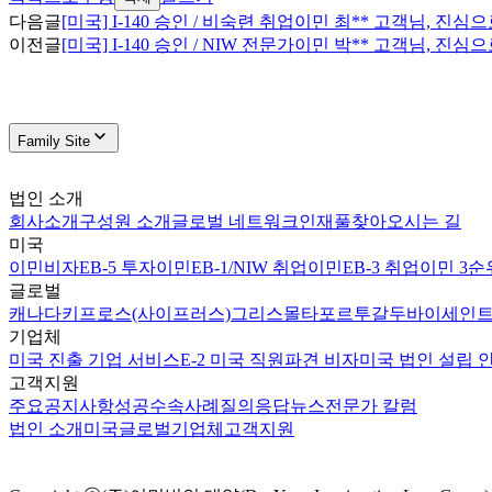
다음글
[미국] I-140 승인 / 비숙련 취업이민 최** 고객님, 진
이전글
[미국] I-140 승인 / NIW 전문가이민 박** 고객님, 진
Family Site
법인 소개
회사소개
구성원 소개
글로벌 네트워크
인재풀
찾아오시는 길
미국
이민비자
EB-5 투자이민
EB-1/NIW 취업이민
EB-3 취업이민 3순
글로벌
캐나다
키프로스(사이프러스)
그리스
몰타
포르투갈
두바이
세인트
기업체
미국 진출 기업 서비스
E-2 미국 직원파견 비자
미국 법인 설립 
고객지원
주요공지사항
성공수속사례
질의응답
뉴스
전문가 칼럼
법인 소개
미국
글로벌
기업체
고객지원