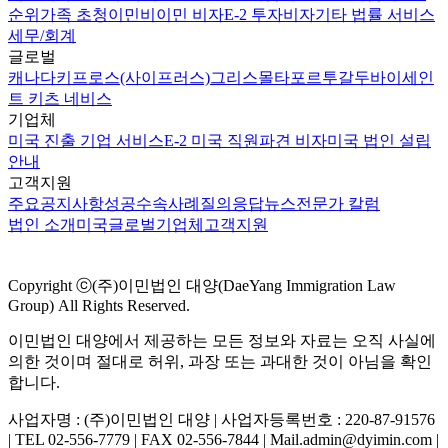
순위
가족 초청이민
비이민 비자
E-2 투자비자
기타 법률 서비스
세무/회계
글로벌
캐나다
키프로스(사이프러스)
그리스
몰타
포르투갈
두바이
세인
트 키츠 네비스
기업체
미국 진출 기업 서비스
E-2 미국 직원파견 비자
미국 법인 설립
안내
고객지원
주요공지사항
성공수속사례
질의응답
뉴스
전문가 칼럼
법인 소개
미국
글로벌
기업체
고객지원
Copyright ⓒ(주)이민법인 대양(DaeYang Immigration Law
Group) All Rights Reserved.
이민법인 대양에서 제공하는 모든 정보와 자료는 오직 사실에
의한 것이며 절대로 허위, 과장 또는 과대한 것이 아님을 확인
합니다.
사업자명 : (주)이민법인 대양 | 사업자등록번호 : 220-87-91576
| TEL 02-556-7779 | FAX 02-556-7844 | Mail.admin@dyimin.com |