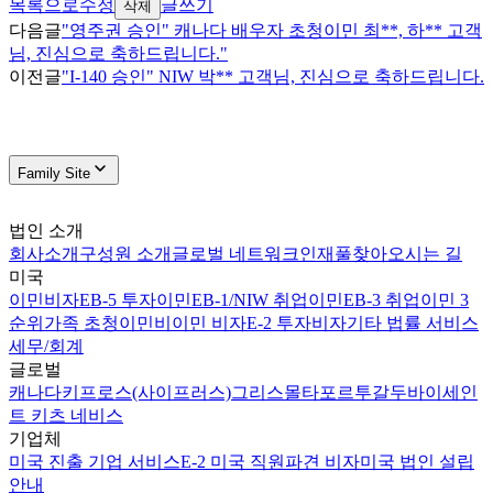
목록으로
수정
글쓰기
삭제
다음글
"영주권 승인" 캐나다 배우자 초청이민 최**, 하** 고객
님, 진심으로 축하드립니다."
이전글
"I-140 승인" NIW 박** 고객님, 진심으로 축하드립니다.
Family Site
법인 소개
회사소개
구성원 소개
글로벌 네트워크
인재풀
찾아오시는 길
미국
이민비자
EB-5 투자이민
EB-1/NIW 취업이민
EB-3 취업이민 3
순위
가족 초청이민
비이민 비자
E-2 투자비자
기타 법률 서비스
세무/회계
글로벌
캐나다
키프로스(사이프러스)
그리스
몰타
포르투갈
두바이
세인
트 키츠 네비스
기업체
미국 진출 기업 서비스
E-2 미국 직원파견 비자
미국 법인 설립
안내