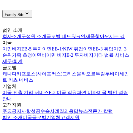
Family Site
법인 소개
회사소개
구성원 소개
글로벌 네트워크
인재풀
찾아오시는 길
미국
이민비자
EB-5 투자이민
EB-1/NIW 취업이민
EB-3 취업이민 3
순위
가족 초청이민
비이민 비자
E-2 투자비자
기타 법률 서비스
세무/회계
글로벌
캐나다
키프로스(사이프러스)
그리스
몰타
포르투갈
두바이
세인
트 키츠 네비스
기업체
미국 진출 기업 서비스
E-2 미국 직원파견 비자
미국 법인 설립
안내
고객지원
주요공지사항
성공수속사례
질의응답
뉴스
전문가 칼럼
법인 소개
미국
글로벌
기업체
고객지원