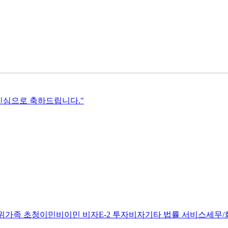
 진심으로 축하드립니다."
위
가족 초청이민
비이민 비자
E-2 투자비자
기타 법률 서비스
세무/