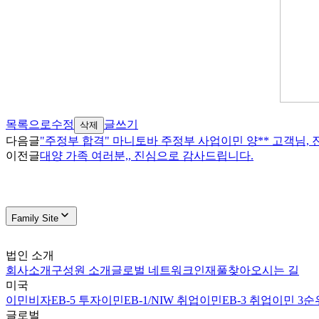
목록으로
수정
글쓰기
삭제
다음글
"주정부 합격" 마니토바 주정부 사업이민 양** 고객님,
이전글
대양 가족 여러분,, 진심으로 감사드립니다.
Family Site
법인 소개
회사소개
구성원 소개
글로벌 네트워크
인재풀
찾아오시는 길
미국
이민비자
EB-5 투자이민
EB-1/NIW 취업이민
EB-3 취업이민 3순
글로벌