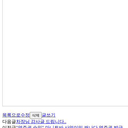
목록으로
수정
글쓰기
삭제
다음글
차장님 감사글 드립니다..
이전글
"영주권 승인" 마니토바 사업이민 캐나다 영주권 발급