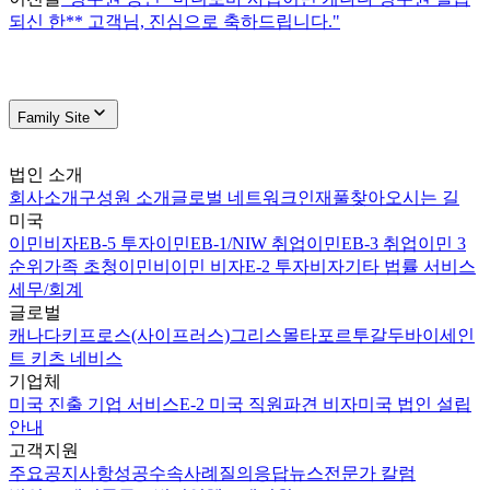
되신 한** 고객님, 진심으로 축하드립니다."
Family Site
법인 소개
회사소개
구성원 소개
글로벌 네트워크
인재풀
찾아오시는 길
미국
이민비자
EB-5 투자이민
EB-1/NIW 취업이민
EB-3 취업이민 3
순위
가족 초청이민
비이민 비자
E-2 투자비자
기타 법률 서비스
세무/회계
글로벌
캐나다
키프로스(사이프러스)
그리스
몰타
포르투갈
두바이
세인
트 키츠 네비스
기업체
미국 진출 기업 서비스
E-2 미국 직원파견 비자
미국 법인 설립
안내
고객지원
주요공지사항
성공수속사례
질의응답
뉴스
전문가 칼럼