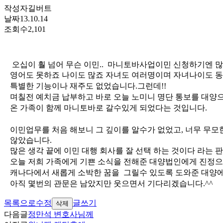
작성자
길버트
날짜
13.10.14
조회수
2,101
오십이 훨 넘어 무슨 이민
..
마니토바사업이민 신청하기엔 
영어도 못하죠 나이도 많죠 자녀도 여러명이며 자녀나이도 
특별한 기능이나 재주도 없었습니다
.
그런데
!!
며칠전 예치금 납부하고 바로 오늘 노미니 명단 통보를 대양
온 가족이 함께 마니토바로 갈수있게 되었다는 것입니다
.
이민업무를 처음 해보니 그 깊이를 알수가 없었고
,
너무 무모
않았습니다
.
많은 생각 끝에 이민 대행 회사를 잘 선택 하는 것이다 라는
오늘 저희 가족에게 기쁜 소식을 전해준 대양법인에게 진정
캐나다에서 새롭게 소박한 꿈을
그릴수 있도록 도와준 대양
아직 몇번의 관문은 남았지만 웃으면서 기다리겠습니다
.^^
목록으로
수정
글쓰기
삭제
다음글
정만석 변호사님께