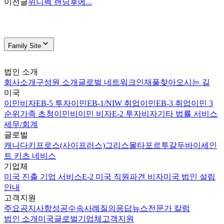
이전글
위니펙 랜딩후에...
Family Site
법인 소개
회사소개
구성원 소개
글로벌 네트워크
인재풀
찾아오시는 길
미국
이민비자
EB-5 투자이민
EB-1/NIW 취업이민
EB-3 취업이민 3
순위
가족 초청이민
비이민 비자
E-2 투자비자
기타 법률 서비스
세무/회계
글로벌
캐나다
키프로스(사이프러스)
그리스
몰타
포르투갈
두바이
세인
트 키츠 네비스
기업체
미국 진출 기업 서비스
E-2 미국 직원파견 비자
미국 법인 설립
안내
고객지원
주요공지사항
성공수속사례
질의응답
뉴스
전문가 칼럼
법인 소개
미국
글로벌
기업체
고객지원