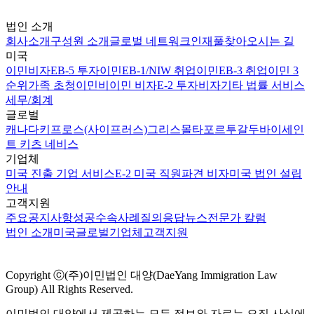
법인 소개
회사소개
구성원 소개
글로벌 네트워크
인재풀
찾아오시는 길
미국
이민비자
EB-5 투자이민
EB-1/NIW 취업이민
EB-3 취업이민 3
순위
가족 초청이민
비이민 비자
E-2 투자비자
기타 법률 서비스
세무/회계
글로벌
캐나다
키프로스(사이프러스)
그리스
몰타
포르투갈
두바이
세인
트 키츠 네비스
기업체
미국 진출 기업 서비스
E-2 미국 직원파견 비자
미국 법인 설립
안내
고객지원
주요공지사항
성공수속사례
질의응답
뉴스
전문가 칼럼
법인 소개
미국
글로벌
기업체
고객지원
Copyright ⓒ(주)이민법인 대양(DaeYang Immigration Law
Group) All Rights Reserved.
이민법인 대양에서 제공하는 모든 정보와 자료는 오직 사실에